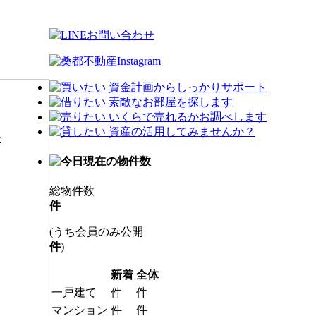
た
Ｎ
。
総物件数
件
(うち会員のみ公開
件
)
新着
全体
一戸建て
件
件
マンション
件
件