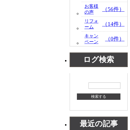
お客様
（56件）
の声
リフォ
（14件）
ーム
キャン
（0件）
ペーン
ログ検索
最近の記事