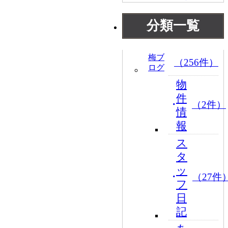
分類一覧
梅ブ
（256件）
ログ
物
件
（2件）
情
報
ス
タ
ッ
（27件
フ
日
記