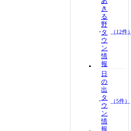
あ
き
る
野
タ
（12件
ウ
ン
情
報
日
の
出
タ
（5件）
ウ
ン
情
報