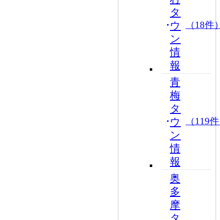
タ
ウ
（18件
ン
情
報
青
梅
タ
ウ
（119
ン
情
報
奥
多
摩
タ