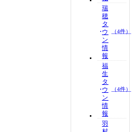
瑞
穂
タ
ウ
（4件）
ン
情
報
福
生
タ
ウ
（4件）
ン
情
報
羽
村