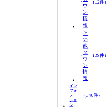
（12件
ウ
ン
情
報
そ
の
他
タ
（29件
ウ
ン
情
報
イン
フォ
（346件）
メー
ショ
ン