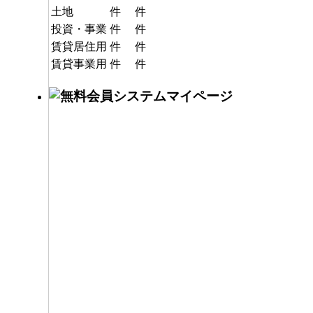
土地
件
件
投資・事業
件
件
賃貸居住用
件
件
賃貸事業用
件
件