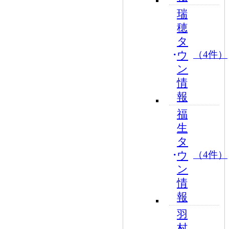
瑞
穂
タ
ウ
（4件）
ン
情
報
福
生
タ
ウ
（4件）
ン
情
報
羽
村