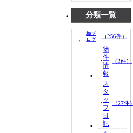
分類一覧
梅ブ
（256件）
ログ
物
件
（2件）
情
報
ス
タ
ッ
（27件
フ
日
記