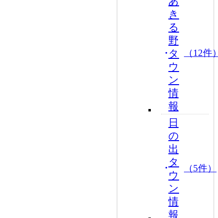
あ
き
る
野
タ
（12件
ウ
ン
情
報
日
の
出
タ
（5件）
ウ
ン
情
報