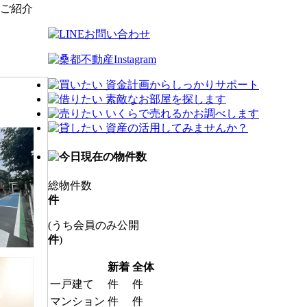
ご紹介
総物件数
件
(うち会員のみ公開
件
)
新着
全体
一戸建て
件
件
マンション
件
件