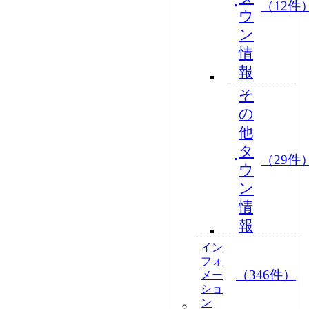
（12件
ウ
ン
情
報
そ
の
他
タ
（29件
ウ
ン
情
報
イン
フォ
（346件）
メー
ショ
ン