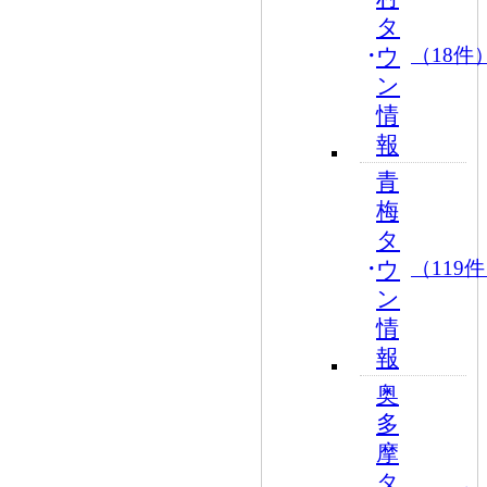
タ
ウ
（18件
ン
情
報
青
梅
タ
ウ
（119
ン
情
報
奥
多
摩
タ