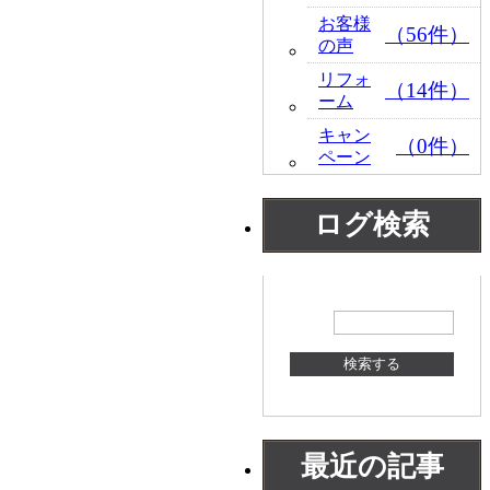
お客様
（56件）
の声
リフォ
（14件）
ーム
キャン
（0件）
ペーン
ログ検索
最近の記事