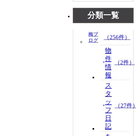
分類一覧
梅ブ
（256件）
ログ
物
件
（2件）
情
報
ス
タ
ッ
（27件
フ
日
記