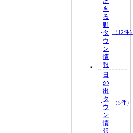
あ
き
る
野
タ
（12件
ウ
ン
情
報
日
の
出
タ
（5件）
ウ
ン
情
報