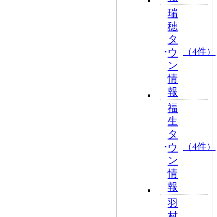
瑞
穂
タ
ウ
（4件）
ン
情
報
福
生
タ
ウ
（4件）
ン
情
報
羽
村