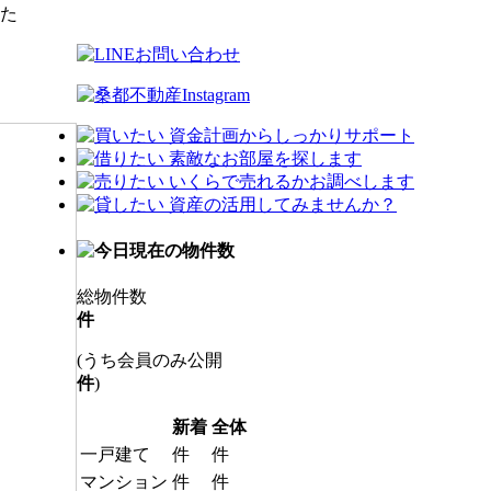
た
総物件数
件
(うち会員のみ公開
件
)
新着
全体
一戸建て
件
件
マンション
件
件