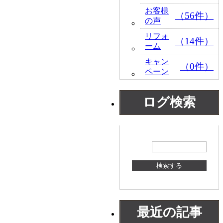
お客様
（56件）
の声
リフォ
（14件）
ーム
キャン
（0件）
ペーン
ログ検索
最近の記事