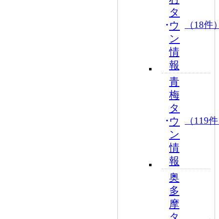
タ
ウ
（18件
ン
情
報
青
梅
タ
ウ
（119
ン
情
報
奥
多
摩
タ