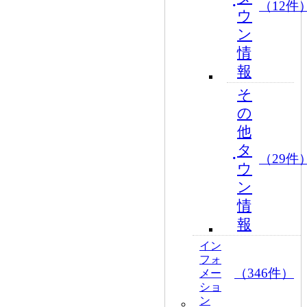
（12件
ウ
ン
情
報
そ
の
他
タ
（29件
ウ
ン
情
報
イン
フォ
（346件）
メー
ショ
ン