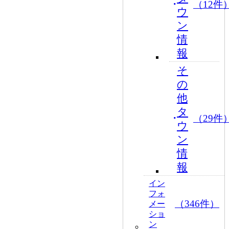
（12件
ウ
ン
情
報
そ
の
他
タ
（29件
ウ
ン
情
報
イン
フォ
（346件）
メー
ショ
ン