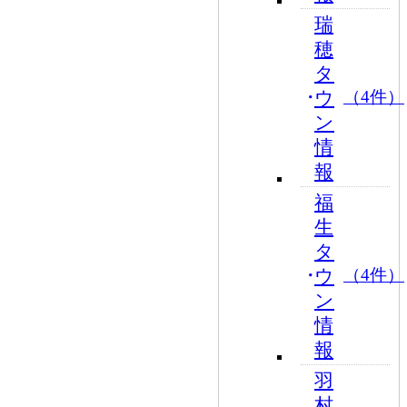
瑞
穂
タ
ウ
（4件）
ン
情
報
福
生
タ
ウ
（4件）
ン
情
報
羽
村