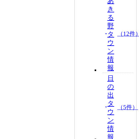
あ
き
る
野
タ
（12件
ウ
ン
情
報
日
の
出
タ
（5件）
ウ
ン
情
報