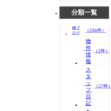
分類一覧
梅ブ
（256件）
ログ
物
件
（2件）
情
報
ス
タ
ッ
（27件
フ
日
記