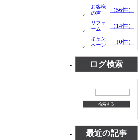
お客様
（56件）
の声
リフォ
（14件）
ーム
キャン
（0件）
ペーン
ログ検索
最近の記事