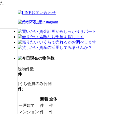
た
総物件数
件
(うち会員のみ公開
件
)
新着
全体
一戸建て
件
件
マンション
件
件