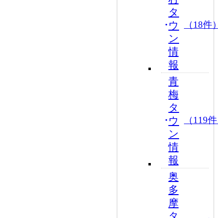
タ
ウ
（18件
ン
情
報
青
梅
タ
ウ
（119
ン
情
報
奥
多
摩
タ