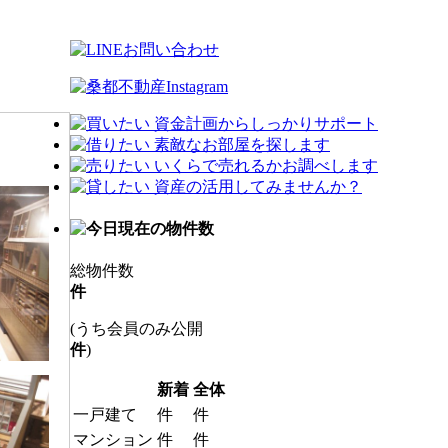
総物件数
件
(うち会員のみ公開
件
)
新着
全体
一戸建て
件
件
マンション
件
件