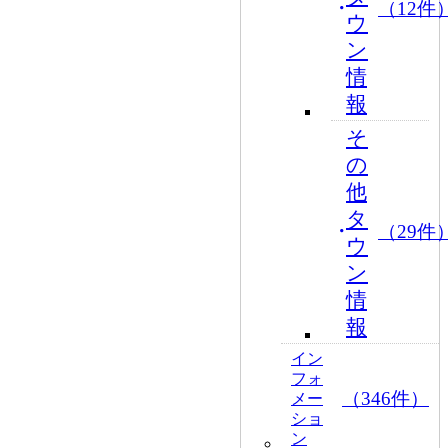
（12件
ウ
ン
情
報
そ
の
他
タ
（29件
ウ
ン
情
報
イン
フォ
（346件）
メー
ショ
ン