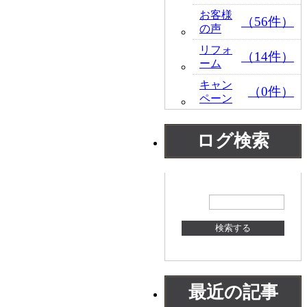
お客様
（56件）
の声
リフォ
（14件）
ーム
キャン
（0件）
ペーン
ログ検索
最近の記事