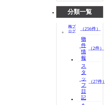
分類一覧
梅ブ
（256件）
ログ
物
件
（2件）
情
報
ス
タ
ッ
（27件
フ
日
記