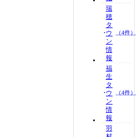
瑞
穂
タ
ウ
（4件）
ン
情
報
福
生
タ
ウ
（4件）
ン
情
報
羽
村