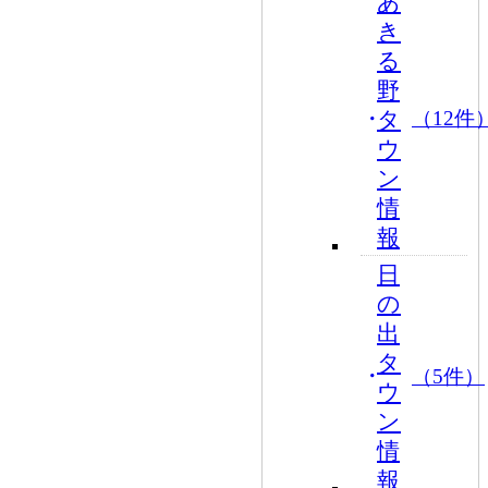
あ
き
る
野
タ
（12件
ウ
ン
情
報
日
の
出
タ
（5件）
ウ
ン
情
報