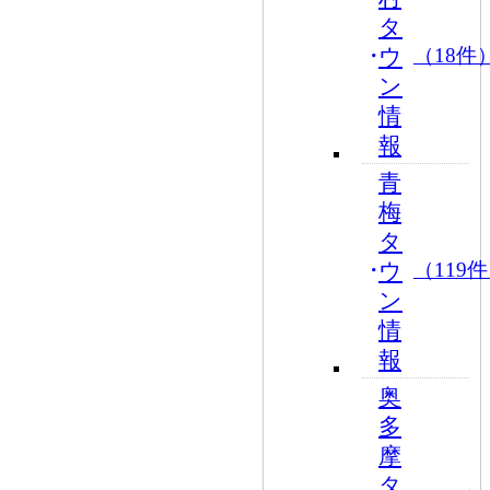
タ
ウ
（18件
ン
情
報
青
梅
タ
ウ
（119
ン
情
報
奥
多
摩
タ