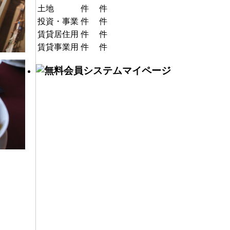
土地
件
件
投資・事業
件
件
賃貸居住用
件
件
賃貸事業用
件
件