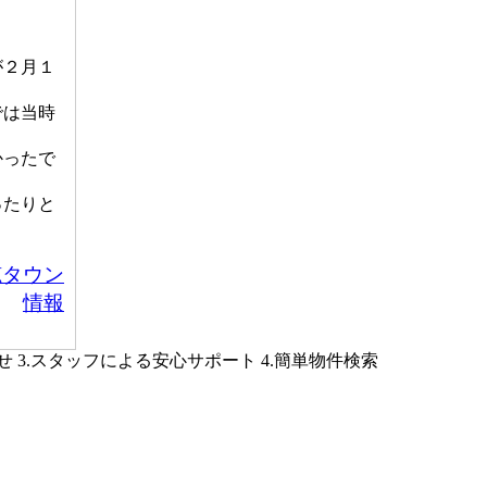
が２月１
では当時
かったで
ったりと
穂タウン
情報