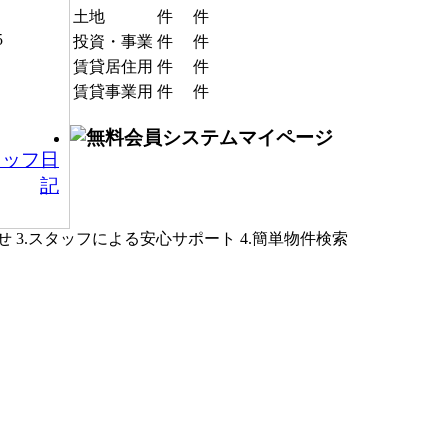
土地
件
件
5
投資・事業
件
件
賃貸居住用
件
件
賃貸事業用
件
件
タッフ日
記