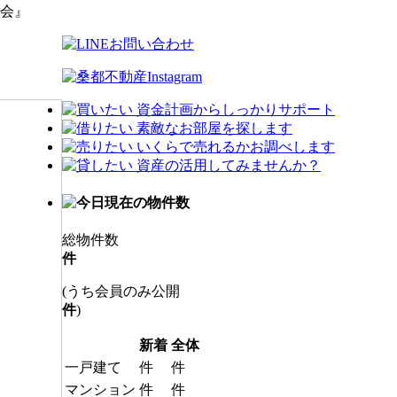
大会』
総物件数
件
(うち会員のみ公開
件
)
新着
全体
一戸建て
件
件
マンション
件
件