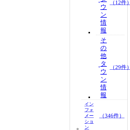
（12件
ウ
ン
情
報
そ
の
他
タ
（29件
ウ
ン
情
報
イン
フォ
（346件）
メー
ショ
ン