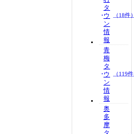
タ
ウ
（18件
ン
情
報
青
梅
タ
ウ
（119
ン
情
報
奥
多
摩
タ