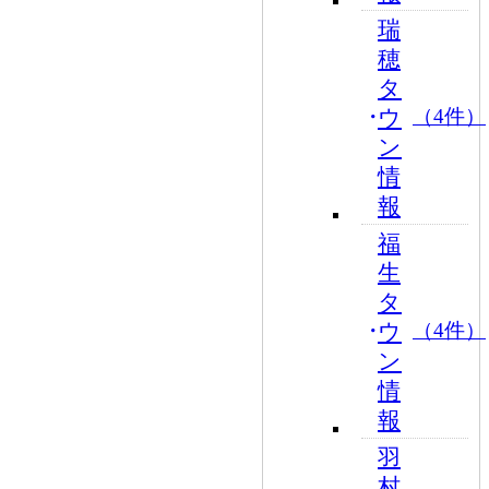
瑞
穂
タ
ウ
（4件）
ン
情
報
福
生
タ
ウ
（4件）
ン
情
報
羽
村