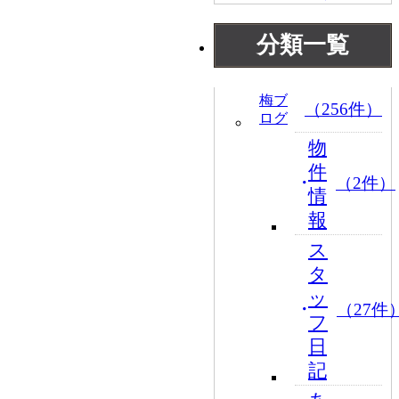
分類一覧
梅ブ
（256件）
ログ
物
件
（2件）
情
報
ス
タ
ッ
（27件
フ
日
記