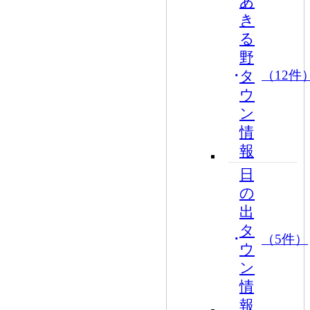
あ
き
る
野
タ
（12件
ウ
ン
情
報
日
の
出
タ
（5件）
ウ
ン
情
報