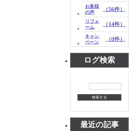
お客様
（56件）
の声
リフォ
（14件）
ーム
キャン
（0件）
ペーン
ログ検索
最近の記事