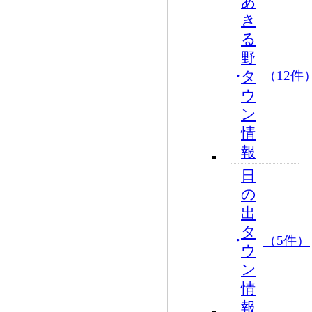
あ
き
る
野
タ
（12件
ウ
ン
情
報
日
の
出
タ
（5件）
ウ
ン
情
報