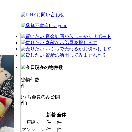
総物件数
件
(うち会員のみ公開
件
)
新着
全体
一戸建て
件
件
マンション
件
件