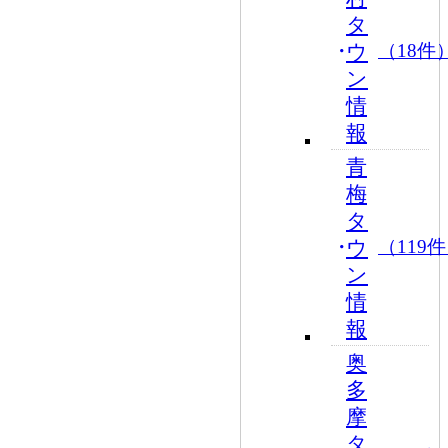
タ
ウ
（18件
ン
情
報
青
梅
タ
ウ
（119
ン
情
報
奥
多
摩
タ