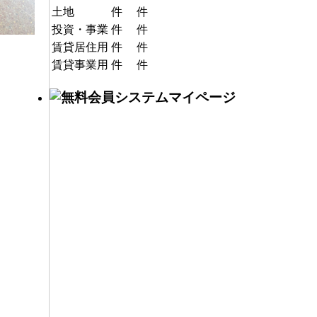
土地
件
件
投資・事業
件
件
賃貸居住用
件
件
賃貸事業用
件
件