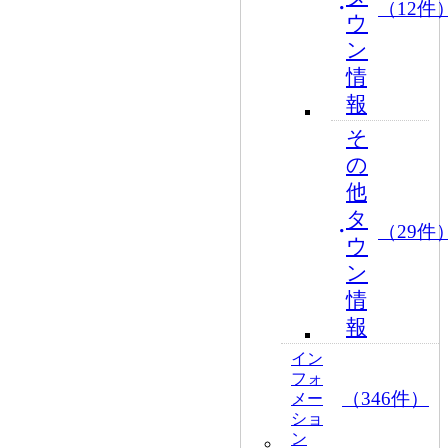
（12件
ウ
ン
情
報
そ
の
他
タ
（29件
ウ
ン
情
報
イン
フォ
（346件）
メー
ショ
ン