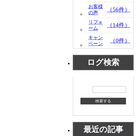
お客様
（56件）
の声
リフォ
（14件）
ーム
キャン
（0件）
ペーン
ログ検索
最近の記事