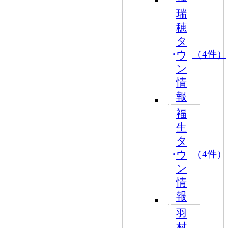
瑞
穂
タ
ウ
（4件）
ン
情
報
福
生
タ
ウ
（4件）
ン
情
報
羽
村