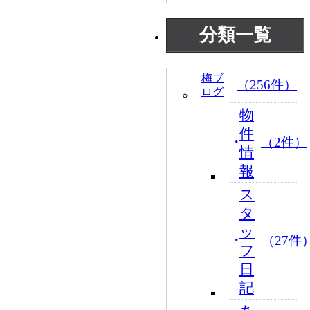
分類一覧
梅ブ
（256件）
ログ
物
件
（2件）
情
報
ス
タ
ッ
（27件
フ
日
記