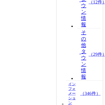
（12件
ウ
ン
情
報
そ
の
他
タ
（29件
ウ
ン
情
報
イン
フォ
（346件）
メー
ショ
ン