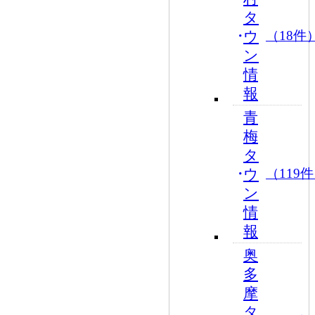
タ
ウ
（18件
ン
情
報
青
梅
タ
ウ
（119
ン
情
報
奥
多
摩
タ