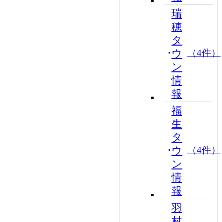
瑞
穂
タ
ウ
（4件）
ン
情
報
福
生
タ
ウ
（4件）
ン
情
報
羽
村