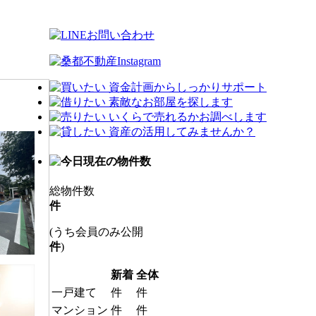
総物件数
件
(うち会員のみ公開
件
)
新着
全体
一戸建て
件
件
マンション
件
件