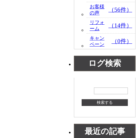
お客様
（56件）
の声
リフォ
（14件）
ーム
キャン
（0件）
ペーン
ログ検索
最近の記事