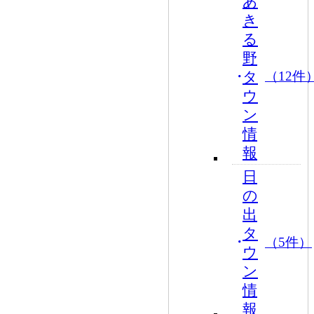
あ
き
る
野
タ
（12件
ウ
ン
情
報
日
の
出
タ
（5件）
ウ
ン
情
報