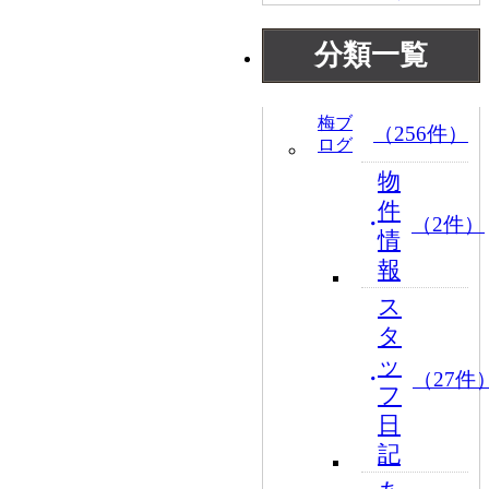
分類一覧
梅ブ
（256件）
ログ
物
件
（2件）
情
報
ス
タ
ッ
（27件
フ
日
記